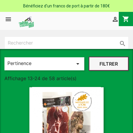
Bénéficiez d'un franco de port à partir de 180€
shopping_cart



Pertinence

FILTRER
Affichage 13-24 de 58 article(s)