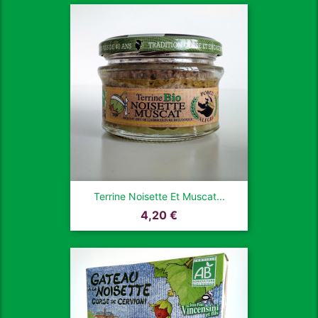
Terrine Noisette Et Muscat...
Prix
4,20 €