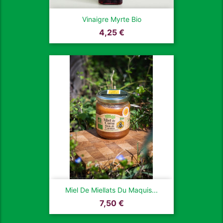
Vinaigre Myrte Bio
Prix
4,25 €
Miel De Miellats Du Maquis...
Prix
7,50 €