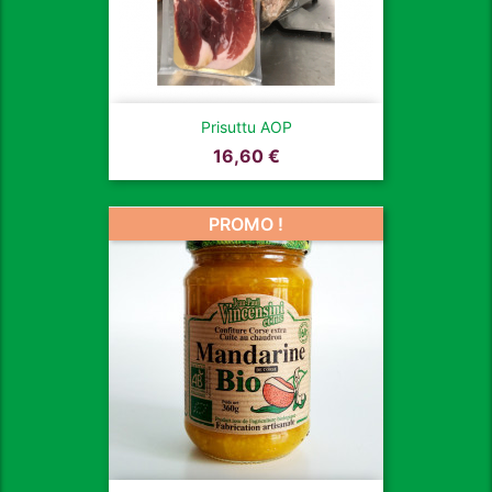
Prisuttu AOP
Prix
16,60 €
PROMO !