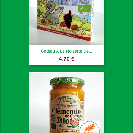
Gateau À La Noisette De...
Prix
4,70 €