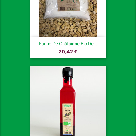
Farine De Châtaigne Bio De...
Prix
20,42 €