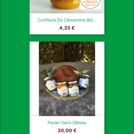
Confiture De Clémentine Bio...
Prix
4,35 €
Panier Garni Gâteau
Prix
20,00 €