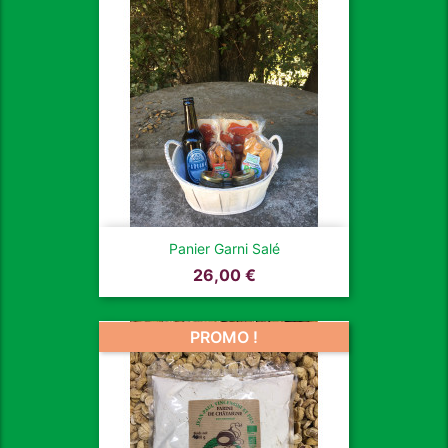
Panier Garni Salé
Prix
26,00 €
PROMO !