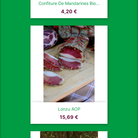
Confiture De Mandarines Bio...
Prix
4,20 €
Lonzu AOP
Prix
15,69 €