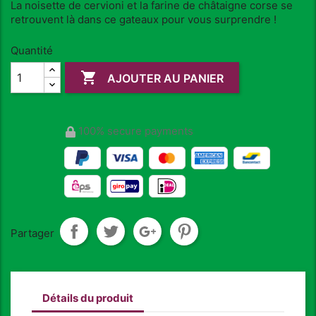
La noisette de cervioni et la farine de châtaigne corse se
retrouvent là dans ce gateaux pour vous surprendre !
Quantité

AJOUTER AU PANIER
100% secure payments
Partager
Détails du produit