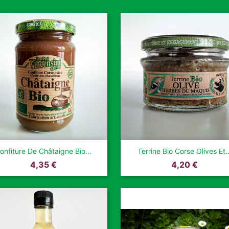


Aperçu rapide
Aperçu rapide
onfiture De Châtaigne Bio...
Terrine Bio Corse Olives Et..
Prix
Prix
4,35 €
4,20 €