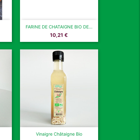

Aperçu rapide
FARINE DE CHATAIGNE BIO DE...
Prix
10,21 €

Aperçu rapide
Vinaigre Châtaigne Bio