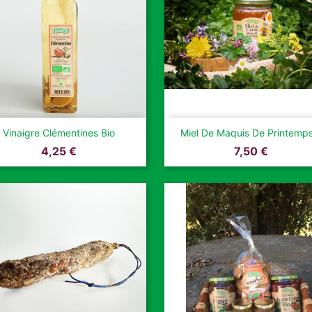


Aperçu rapide
Aperçu rapide
Vinaigre Clémentines Bio
Miel De Maquis De Printemps
Prix
Prix
4,25 €
7,50 €