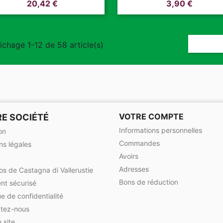
Prix
Prix
20,42 €
3,90 €
ichage 1-12 de 58 article(s)
VOTRE COMPTE
E SOCIÉTÉ
Informations personnelles
on
Commandes
ns légales
Avoirs
Adresses
os de Castagna di Vallerustie
Bons de réduction
nt sécurisé
ue de confidentialité
tez-nous
 site