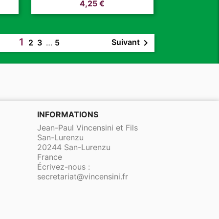
Prix
4,25 €
1

Suivant
2
3
…
5
INFORMATIONS
Jean-Paul Vincensini et Fils
San-Lurenzu
20244 San-Lurenzu
France
Écrivez-nous :
secretariat@vincensini.fr