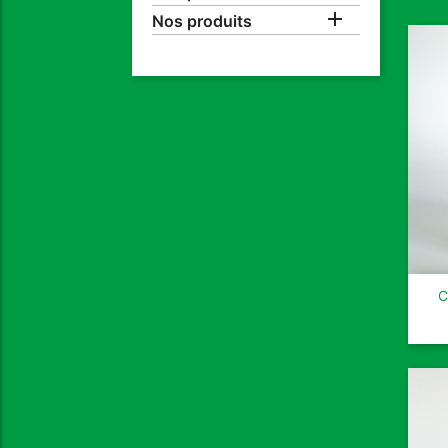

Nos produits
C