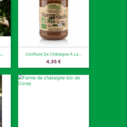

Aperçu rapide
...
Confiture De Châtaigne À La...
Prix
4,35 €