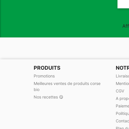
Aff
PRODUITS
NOTR
Promotions
Livrais
Meilleures ventes de produits corse
Mentio
bio
CGV
Nos recettes 😋
A prop
Paieme
Politiq
Contac
Plan du