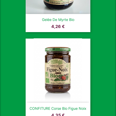
Gelée De Myrte Bio
Prix
4,26 €
CONFITURE Corse Bio Figue Noix
Prix
4,35 €