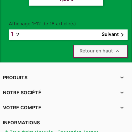
Affichage 1-12 de 18 article(s)
1

Suivant
2

Retour en haut

PRODUITS

NOTRE SOCIÉTÉ

VOTRE COMPTE
INFORMATIONS