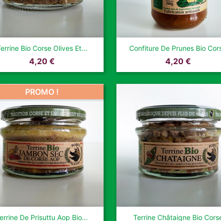


Aperçu rapide
Aperçu rapide
errine Bio Corse Olives Et...
Confiture De Prunes Bio Cor
Prix
Prix
4,20 €
4,20 €
PROMO !


Aperçu rapide
Aperçu rapide
errine De Prisuttu Aop Bio...
Terrine Châtaigne Bio Cors