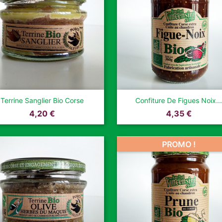


Aperçu rapide
Aperçu rapide
Terrine Sanglier Bio Corse
Confiture De Figues Noix...
Prix
Prix
4,20 €
4,35 €
PROMO !