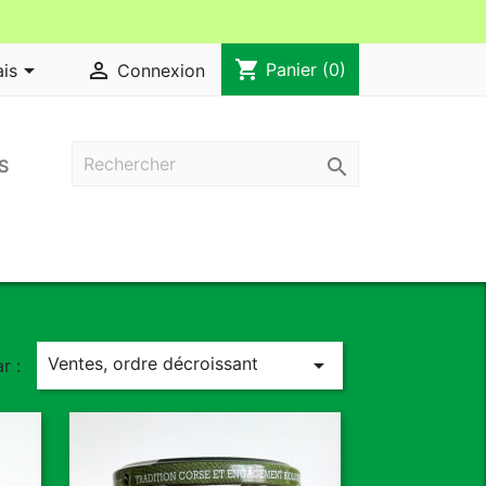
shopping_cart


Panier
(0)
ais
Connexion

S
Ventes, ordre décroissant

r :