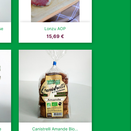

Aperçu rapide
se
Lonzu AOP
Prix
15,69 €

Aperçu rapide
e
Canistrelli Amande Bio...