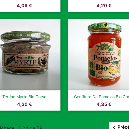
Prix
Prix
4,09 €
4,20 €


Aperçu rapide
Aperçu rapide
Terrine Myrte Bio Corse
Confiture De Pomelos Bio Co
Prix
Prix
4,20 €
4,35 €

Préc
fichage 13-24 de 59