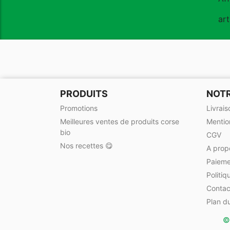
art
PRODUITS
NOTR
Promotions
Livrais
Meilleures ventes de produits corse
Mentio
bio
CGV
Nos recettes 😋
A prop
Paieme
Politiq
Contac
Plan du
©