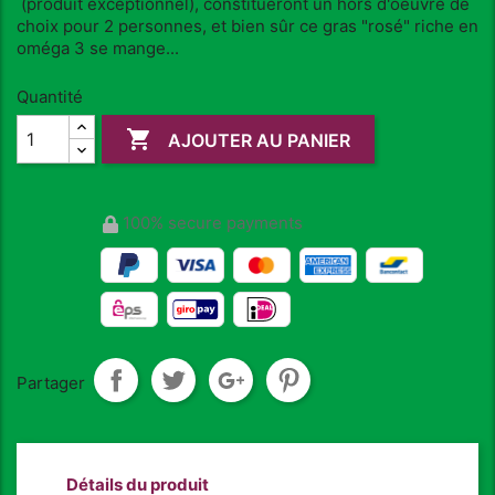
(produit exceptionnel), constitueront un hors d'oeuvre de
choix pour 2 personnes, et bien sûr ce gras "rosé" riche en
oméga 3 se mange...
Quantité

AJOUTER AU PANIER
100% secure payments
Partager
Détails du produit