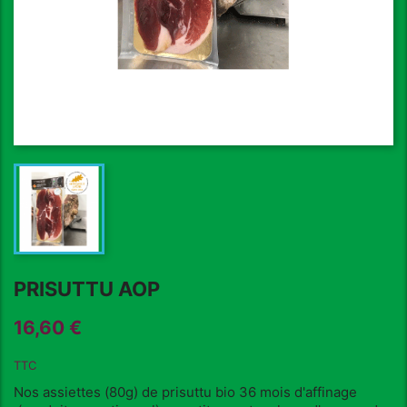
PRISUTTU AOP
16,60 €
TTC
Nos assiettes (80g) de prisuttu bio 36 mois d'affinage